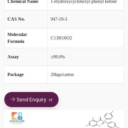
Chemical Name
1-Hydroxycyclohexyl phenyl ketone
CAS No.
947-19-3
Molecular
C13H16O2
Formula
Assay
≥99.0%
Package
20kgs/carton
Send Enquiry