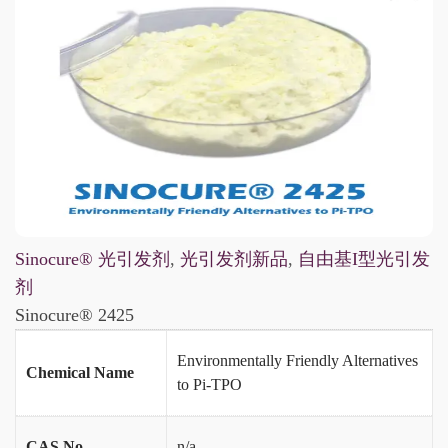
Sinocure® 光引发剂
,
光引发剂新品
,
自由基I型光引发
剂
Sinocure® 2425
Environmentally Friendly Alternatives
Chemical Name
to Pi-TPO
CAS No.
n/a