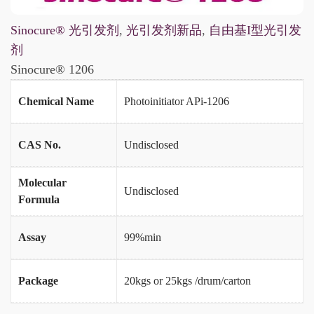
Sinocure® 光引发剂
,
光引发剂新品
,
自由基I型光引发
剂
Sinocure® 1206
Chemical Name
Photoinitiator APi-1206
CAS No.
Undisclosed
Molecular
Undisclosed
Formula
Assay
99%min
Package
20kgs or 25kgs /drum/carton