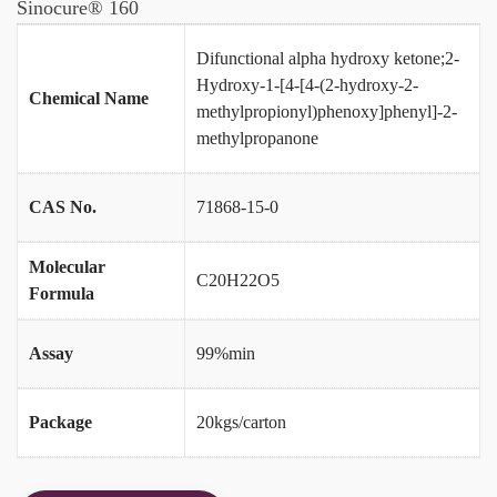
Sinocure® 160
Difunctional alpha hydroxy ketone;2-
Hydroxy-1-[4-[4-(2-hydroxy-2-
Chemical Name
methylpropionyl)phenoxy]phenyl]-2-
methylpropanone
CAS No.
71868-15-0
Molecular
C20H22O5
Formula
Assay
99%min
Package
20kgs/carton