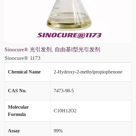
Sinocure® 光引发剂
,
自由基I型光引发剂
Sinocure® 1173
Chemical Name
2-Hydroxy-2-methylpropiophenone
CAS No.
7473-98-5
Molecular
C10H12O2
Formula
Assay
99%