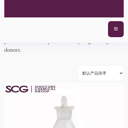
自由基I型光引发剂
The reaction mechanism of type I photoinitiators is
to generate free radicals by cleavage; These
products do not require amine synergists or proton
donors.