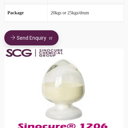
Package
20kgs or 25kgs/drum
Send Enquiry