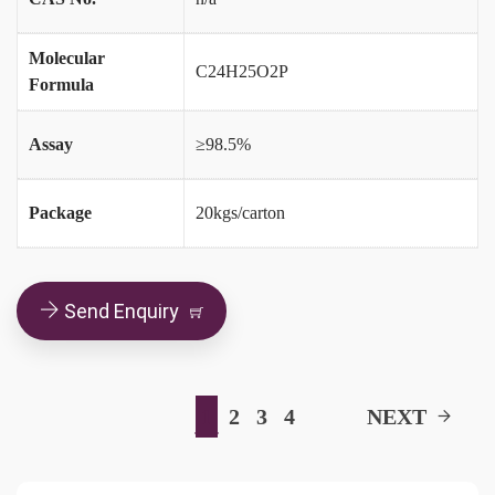
Molecular
C24H25O2P
Formula
Assay
≥98.5%
Package
20kgs/carton
Send Enquiry
1
2
3
4
NEXT