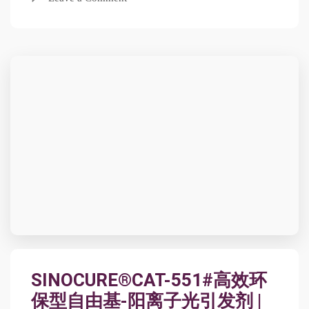
AgeSin®
LA-
D5431
聚
醚
改
性
有
机
硅
流
平
剂
替
代
BYK-
SINOCURE®CAT-551#高效环
331
保型自由基-阳离子光引发剂 |