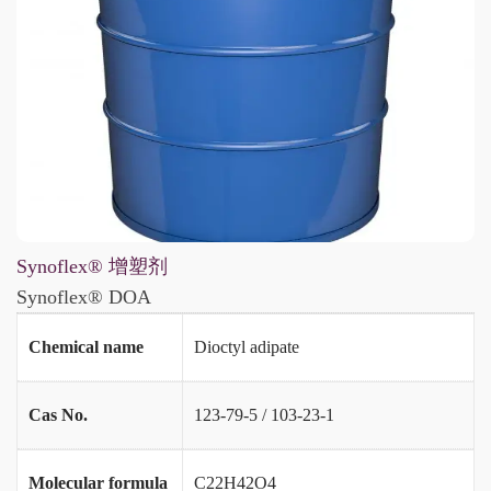
Synoflex® 增塑剂
Synoflex® DOA
Chemical name
Dioctyl adipate
Cas No.
123-79-5 / 103-23-1
Molecular formula
C22H42O4