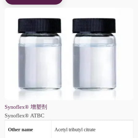
Synoflex® 增塑剂
Synoflex® ATBC
Other name
Acetyl tributyl citrate