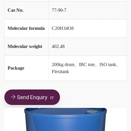
Cas No.
77-90-7
Molecular formula
C20H34O8
Molecular weight
402.48
200kg drum、IBC tote、ISO tank、
Package
Flexitank
Send Enquiry