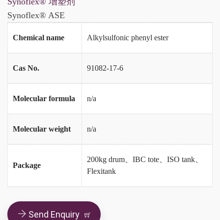
Synoflex® 增塑剂
Synoflex® ASE
Chemical name
Alkylsulfonic phenyl ester
Cas No.
91082-17-6
Molecular formula
n/a
Molecular weight
n/a
200kg drum、IBC tote、ISO tank、
Package
Flexitank
Send Enquiry