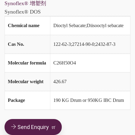
Synoflex® 增塑剂
Synoflex® DOS
Chemical name
Dioctyl Sebacate;Diisooctyl sebacate
Cas No.
122-62-3;27214-90-0;2432-87-3
Molecular formula
C26H50O4
Molecular weight
426.67
Package
190 KG Drum or 950KG IBC Drum
Send Enquiry