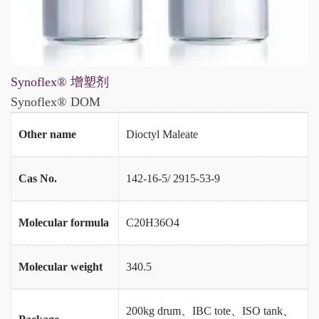
Synoflex® 增塑剂
Synoflex® DOM
Other name
Dioctyl Maleate
Cas No.
142-16-5/ 2915-53-9
Molecular formula
C20H36O4
Molecular weight
340.5
200kg drum、IBC tote、ISO tank、