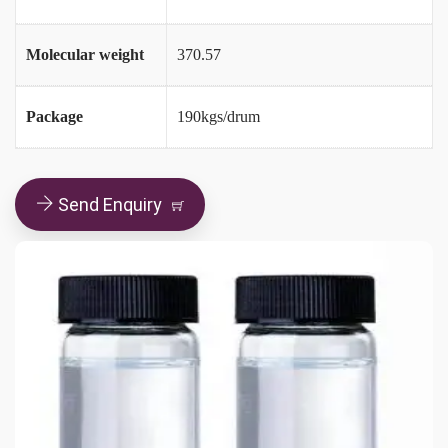
Molecular weight
370.57
Package
190kgs/drum
Send Enquiry