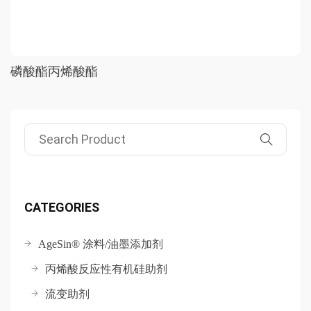
磷酸酯丙烯酸酯
Search for:
CATEGORIES
AgeSin® 涂料/油墨添加剂
丙烯酸反应性有机硅助剂
流变助剂