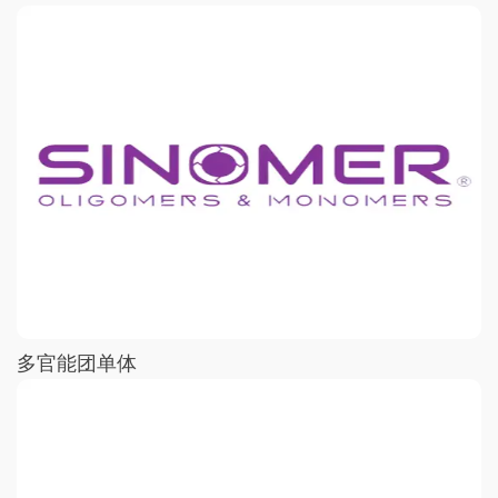
多官能团单体