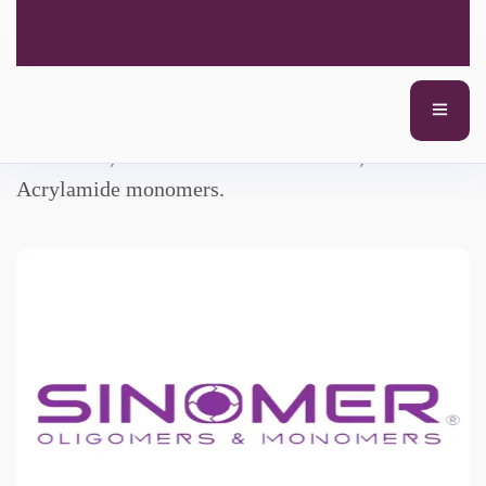
Sinomer® 功能单体
Benzene-free monomers, Monofunctional
monomers, Bifunctional monomers, Trifunctional
monomers, Multifunctional monomers,
Acrylamide monomers.