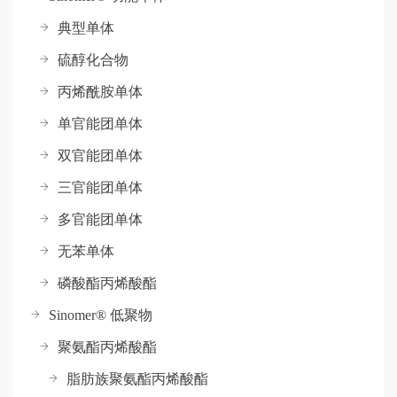
典型单体
硫醇化合物
丙烯酰胺单体
单官能团单体
双官能团单体
三官能团单体
多官能团单体
无苯单体
磷酸酯丙烯酸酯
Sinomer® 低聚物
聚氨酯丙烯酸酯
脂肪族聚氨酯丙烯酸酯